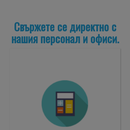
Condividi
Свържете се директно с
нашия персонал и офиси.
inoltre
informazio
sul tuo