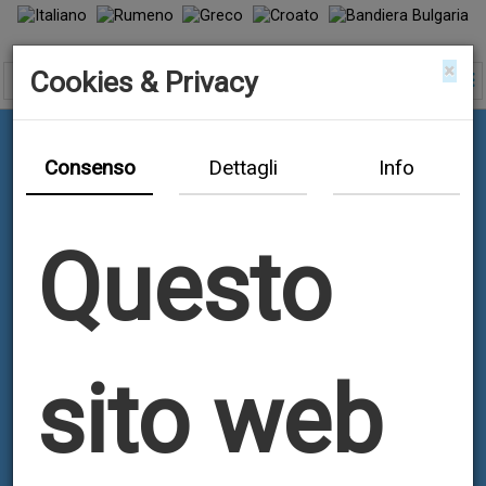
×
Cookies & Privacy
Consenso
Dettagli
Info
Questo
sito web