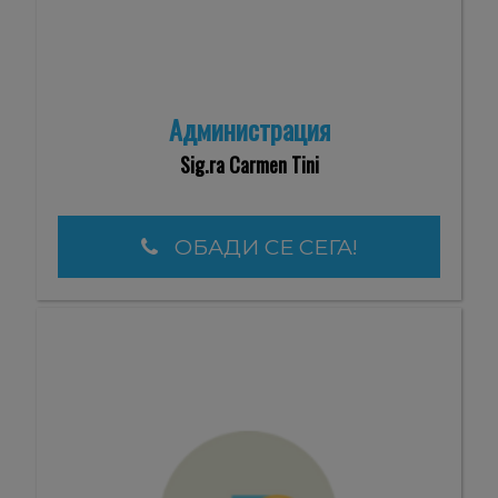
utilizzo
Администрация
Sig.ra Carmen Tini
del
ОБАДИ СЕ СЕГА!
nostro