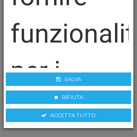
funzionali
per i
SALVA
social
RIFIUTA
ACCETTA TUTTO