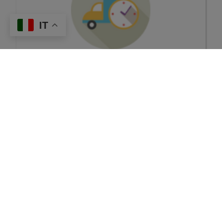
sito con i
IT
nostri
Управление на поръчки и склад
partner
Sig. Simone Bilato
ОБАДИ СЕ СЕГА!
che si