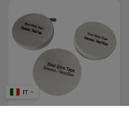
partner che
si
occupano
di analisi
IT
web,
Nastri Da Taccheggio In Acciaio