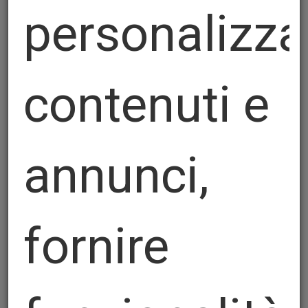
personalizza
contenuti e
annunci,
fornire
Nastri Da Taccheggio Vossen Rosso