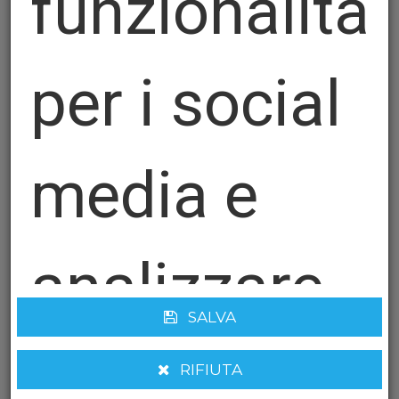
funzionalità
per i social
media e
analizzare
SALVA
Nastri da Taccheggio Vossen Giallo
il nostro
RIFIUTA