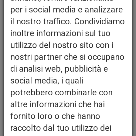
per i social media e analizzare
il nostro traffico. Condividiamo
Gomma Profilo Vulkollan For
inoltre informazioni sul tuo
Box
utilizzo del nostro sito con i
nostri partner che si occupano
Quantita':
di analisi web, pubblicità e
social media, i quali
Profilo Vulkollan :
potrebbero combinarle con
altre informazioni che hai
Profilo Vulkollan Q. Round:
fornito loro o che hanno
raccolto dal tuo utilizzo dei
Con o Senza Adesivo: