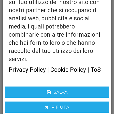
sul tuo utilizzo del nostro sito con i
nostri partner che si occupano di
analisi web, pubblicità e social
For Box xTractor
media, i quali potrebbero
combinarle con altre informazioni
Estrattore filetti 2pt/3pt con ganasce
che hai fornito loro o che hanno
realizzate in acciaio giapponese per garantire
raccolto dal tuo utilizzo dei loro
una lunga durata. Piedini in acciaio per la
massima stabilità e solidità, 3 set ganasce
servizi.
incluse: utilizzo normale, spazi stretti e forme
Privacy Policy
|
Cookie Policy
|
ToS
piccole a qua di montare di montare blocchi di
tenuta in nylon per una maggiore stabilità
durante il lavoro.
Cookie obbligatori
SALVA
Quantita':
Questi cookie sono obbligatori per il corretto funzionamento del sito
web.
RIFIUTA
Cookie funzionali