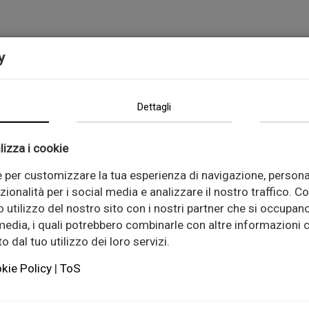
МАШИНИ
NEWS
КОИ СМЕ НИЕ
КОНТАКТ
y
Dettagli
lizza i cookie
e per customizzare la tua esperienza di navigazione, persona
zionalità per i social media e analizzare il nostro traffico. C
 utilizzo del nostro sito con i nostri partner che si occupano
 media, i quali potrebbero combinarle con altre informazioni c
 dal tuo utilizzo dei loro servizi.
kie Policy
|
ToS
For Box List