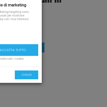
e di marketing
rketing/targeting sono
usati per mostrare
nea con i tuoi interessi
IUNGI AL CARRELLO
CCETTA TUTTO
cetta tutti i cookie
CHIUDI