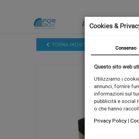
ДОМ
ПРОДУКТИ
Cookies & Privac
TORNA INDIETRO
Consenso
Questo sito web uti
Utilizziamo i cooki
annunci, fornire fun
informazioni sul tuo
pubblicità e social
o che hanno raccolto
Privacy Policy
|
Coo