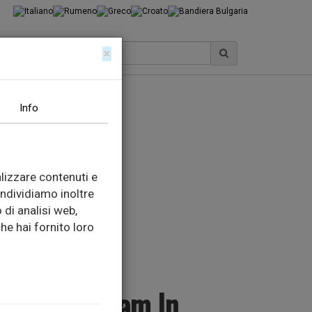
×
И
Info
lizzare contenuti e
ondividiamo inoltre
 di analisi web,
he hai fornito loro
e Double Foam In