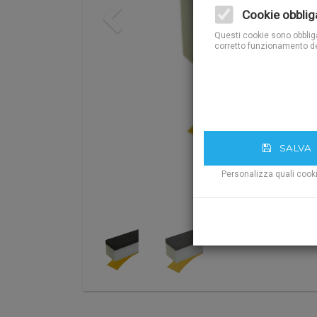
Previous
Cookie obblig
Questi cookie sono obbligat
corretto funzionamento de
SALVA
Personalizza quali cook