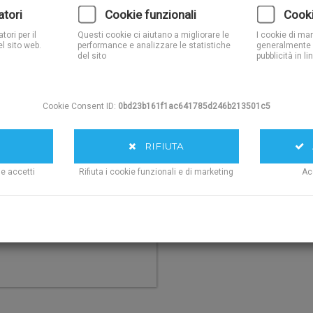
Next
Spugna
atori
Cookie funzionali
Cooki
ori per il
Questi cookie ci aiutano a migliorare le
I cookie di ma
l sito web.
performance e analizzare le statistiche
generalmente 
del sito
pubblicità in li
Quantita':
Liste Double Foam:
Cookie Consent ID:
0bd23b161f1ac641785d246b213501c5
AGG
RIFIUTA
A
ie accetti
Rifiuta i cookie funzionali e di marketing
Ac