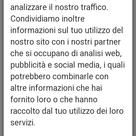
analizzare il nostro traffico.
Condividiamo inoltre
FOR BOX Vulkollan Fogli da
informazioni sul tuo utilizzo del
250x500
nostro sito con i nostri partner
che si occupano di analisi web,
Disponibili anche in strisce su richiesta
pubblicità e social media, i quali
Quantita':
potrebbero combinarle con
altre informazioni che hai
Misure Fogli 250x500:
fornito loro o che hanno
raccolto dal tuo utilizzo dei loro
Durezze disponibili:
servizi.