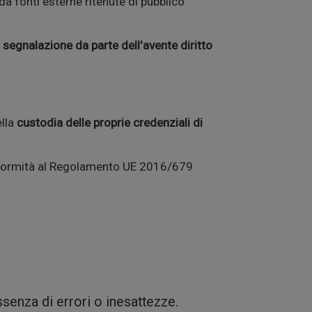
da fonti esterne ritenute di pubblico
 segnalazione da parte dell'avente diritto
ella
custodia delle proprie credenziali di
conformità al Regolamento UE 2016/679
ssenza di errori o inesattezze.