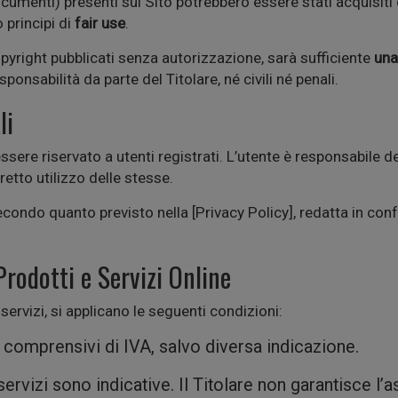
ocumenti) presenti sul Sito potrebbero essere stati acquisiti 
 principi di
fair use
.
pyright pubblicati senza autorizzazione, sarà sufficiente
una
ponsabilità da parte del Titolare, né civili né penali.
li
sere riservato a utenti registrati. L’utente è responsabile d
tto utilizzo delle stesse.
 secondo quanto previsto nella [Privacy Policy], redatta in 
rodotti e Servizi Online
 servizi, si applicano le seguenti condizioni:
 comprensivi di IVA, salvo diversa indicazione.
ervizi sono indicative. Il Titolare non garantisce l’a