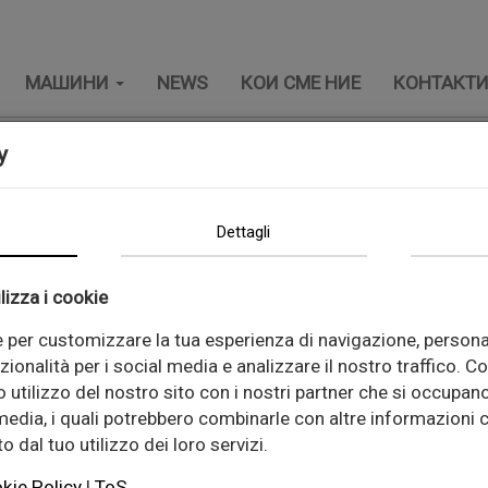
МАШИНИ
NEWS
КОИ СМЕ НИЕ
КОНТАКТ
y
Titolare del trattamento
Dettagli
FOR BOX SRL
lizza i cookie
ne 2 20068 Peschiera Borromeo -
C.F. / P. IVA:
0896
e per customizzare la tua esperienza di navigazione, persona
rboxsrl.com
-
PEC:
forbox-srl@legalmail.it
-
Telefon
zionalità per i social media e analizzare il nostro traffico. C
 utilizzo del nostro sito con i nostri partner che si occupano
 media, i quali potrebbero combinarle con altre informazioni c
 dal tuo utilizzo dei loro servizi.
kie Policy
|
ToS