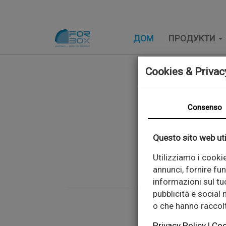
ДОМ
ПРОДУКТИ
Cookies & Privac
Consenso
Questo sito web uti
via Liro
Utilizziamo i cooki
Email:
info@fo
annunci, fornire fun
informazioni sul tuo
pubblicità e social
o che hanno raccolto
Privacy Policy
|
Coo