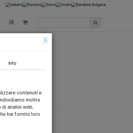
И
×
Info
9810962
lizzare contenuti e
o:
02 49751167
ondividiamo inoltre
 di analisi web,
he hai fornito loro