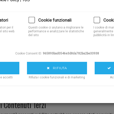
Sito") sono soggetti ai seguenti Termini di Servizio. Utilizzan
atori
Cookie funzionali
Cooki
ndizioni, si prega di non utilizzare il Sito.
ori per il
Questi cookie ci aiutano a migliorare le
I cookie di ma
l sito web.
performance e analizzare le statistiche
generalmente 
del sito
pubblicità in li
n testa al presente documento.
Cookie Consent ID:
965893bad0546e3d8da782ba2be33938
mitazione di Responsabilità
RIFIUTA
A
sivamente finalità informativa e divulgativa. Il Titolare si 
assume responsabilità
per eventuali errori, omissioni, inesatt
ie accetti
Rifiuta i cookie funzionali e di marketing
Ac
otto la propria esclusiva responsabilità
. Il Titolare non rispon
ti.
di Contenuti Terzi